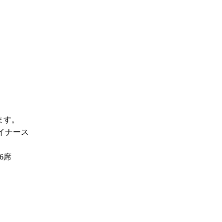
ます。
s, ダイナース
6席