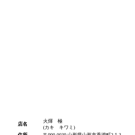
火煇 極
店名
(カキ キワミ)
住所
〒990-0039 山形県山形市香澄町2-5-3