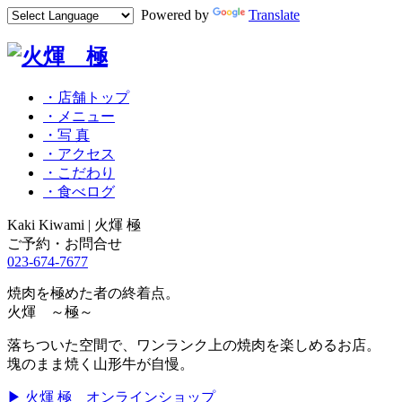
Powered by
Translate
・店舗トップ
・メニュー
・写 真
・アクセス
・こだわり
・食べログ
Kaki Kiwami | 火煇 極
ご予約・お問合せ
023-674-7677
焼肉を極めた者の終着点。
火煇 ～極～
落ちついた空間で、ワンランク上の焼肉を楽しめるお店。
塊のまま焼く山形牛が自慢。
▶ 火煇 極 オンラインショップ