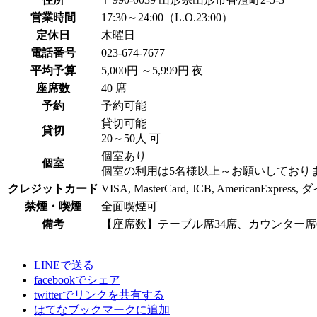
営業時間
17:30～24:00（L.O.23:00）
定休日
木曜日
電話番号
023-674-7677
平均予算
5,000円 ～5,999円 夜
座席数
40 席
予約
予約可能
貸切可能
貸切
20～50人 可
個室あり
個室
個室の利用は5名様以上～お願いしており
クレジットカード
VISA, MasterCard, JCB, AmericanExpres
禁煙・喫煙
全面喫煙可
備考
【座席数】テーブル席34席、カウンター席
LINEで送る
facebookでシェア
twitterでリンクを共有する
はてなブックマークに追加